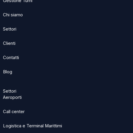
Gestione Turni
b
i
e
o
t
d
Chi siamo
o
t
i
k
e
n
Settori
r
Clienti
Contatti
Blog
Settori
Aeroporti
Call center
Logistica e Terminal Marittimi