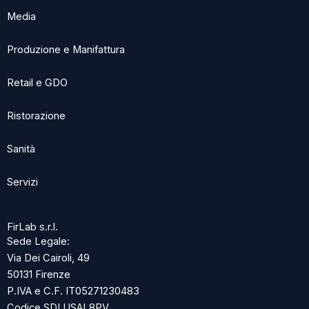
Media
Produzione e Manifattura
Retail e GDO
Ristorazione
Sanità
Servizi
FirLab s.r.l.
Sede Legale:
Via Dei Cairoli, 49
50131 Firenze
P.IVA e C.F. IT05271230483
Codice SDI USAL8PV