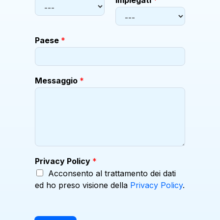
impiegati
*
Paese
*
Messaggio
*
A
Privacy Policy
*
z
Acconsento al trattamento dei dati
i
ed ho preso visione della
Privacy Policy
.
e
n
d
a