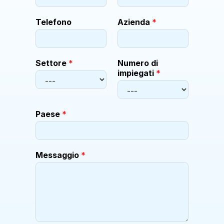
m
e
Telefono
Azienda
*
i
m
p
i
Settore
*
Numero di
e
impiegati
*
g
a
t
i
Paese
*
Messaggio
*