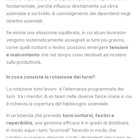
fondamentale, perché influisce direttamente sul clima
aziendale e sul livello di coinvolgimento dei dipendenti negli
obiettivi aziendali.
Se esiste una situazione squilibrata, in cui alcuni lavoratori
vengono sistematicamente assegnati ai turni più gravosi,
come quelli notturni o festivi, possono emergere
tensioni
e malcontento
che nel tempo sono destinati ad incidere
sulla produttività.
In cosa consiste la rotazione dei turni?
La rotazione turni lavoro è l’alternanza programmata dei
turni tra i membri di un team nelle diverse fasce orarie in cui
è richiesta la copertura del fabbisogno aziendale.
In un’azienda che prevede
turni notturni, festivi e
reperibilità
, una gestione efficace è in grado di distribuire
in modo equo i turni “scomodi” facendo in modo che
capitino in maniera alternata a tutti i dipendenti che hanno le