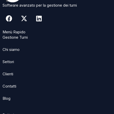
Software avanzato per la gestione dei turni
F
X
L
a
-
i
c
t
n
Menù Rapido
e
w
k
Gestione Turni
b
i
e
o
t
d
Chi siamo
o
t
i
k
e
n
Settori
r
Clienti
Contatti
Blog