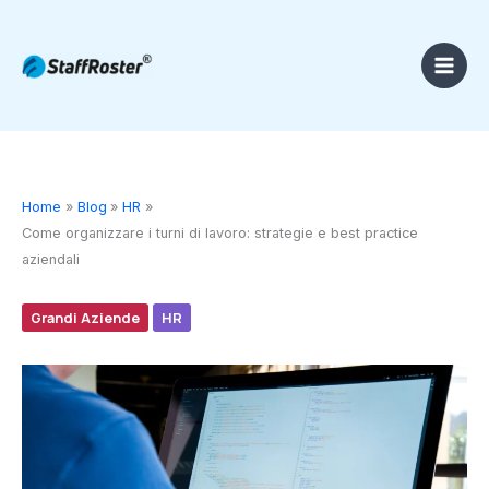
Vai
al
contenuto
Home
Blog
HR
Come organizzare i turni di lavoro: strategie e best practice
aziendali
Grandi Aziende
HR