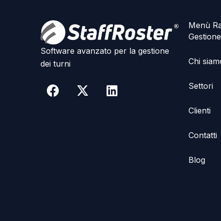
Menù Ra
Gestione
Software avanzato per la gestione
Chi siam
dei turni
F
X
L
Settori
a
-
i
c
t
n
Clienti
e
w
k
b
i
e
Contatti
o
t
d
o
t
i
Blog
k
e
n
r