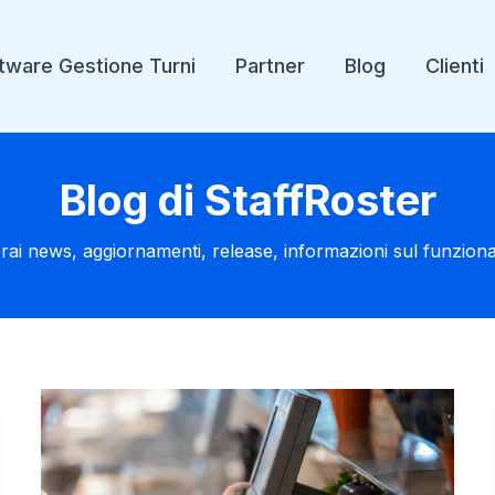
tware Gestione Turni
Partner
Blog
Clienti
Blog di StaffRoster
rai news, aggiornamenti, release, informazioni sul funzionam