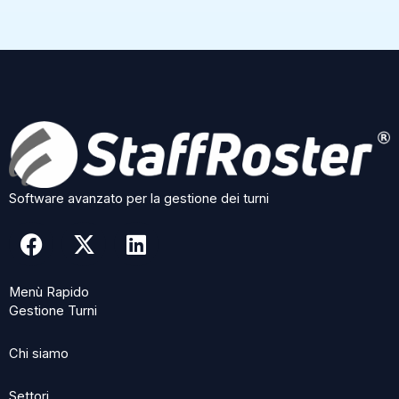
Software avanzato per la gestione dei turni
F
X
L
a
-
i
c
t
n
Menù Rapido
e
w
k
Gestione Turni
b
i
e
o
t
d
Chi siamo
o
t
i
k
e
n
Settori