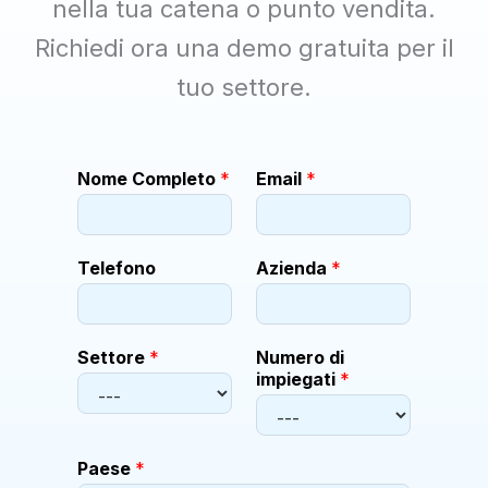
nella tua catena o punto vendita.
Richiedi ora una demo gratuita per il
tuo settore.
A
Nome Completo
*
Email
*
z
i
e
n
Telefono
Azienda
*
d
a
*
*
Settore
*
Numero di
impiegati
*
Paese
*