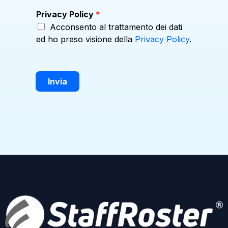
m
Privacy Policy
*
p
Acconsento al trattamento dei dati
i
e
ed ho preso visione della
Privacy Policy
.
g
a
t
i
Invia