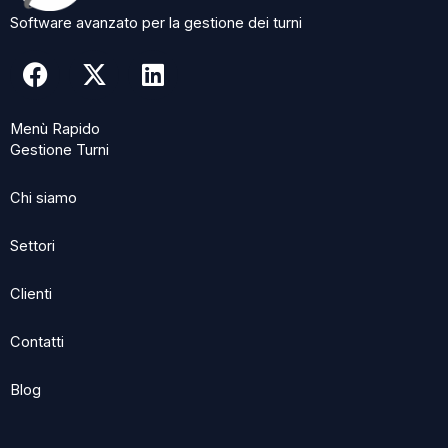
Software avanzato per la gestione dei turni
F
X
L
a
-
i
c
t
n
Menù Rapido
e
w
k
Gestione Turni
b
i
e
o
t
d
Chi siamo
o
t
i
k
e
n
Settori
r
Clienti
Contatti
Blog