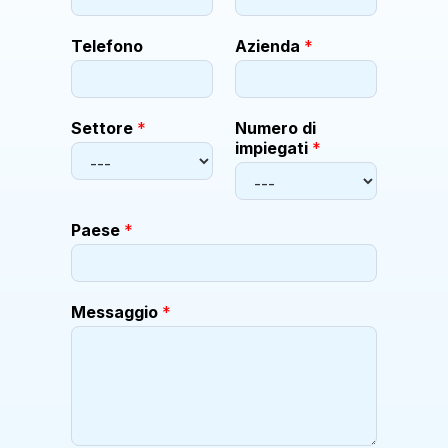
Telefono
Azienda
*
Settore
*
Numero di
impiegati
*
Paese
*
N
Messaggio
*
u
m
e
r
o
*
i