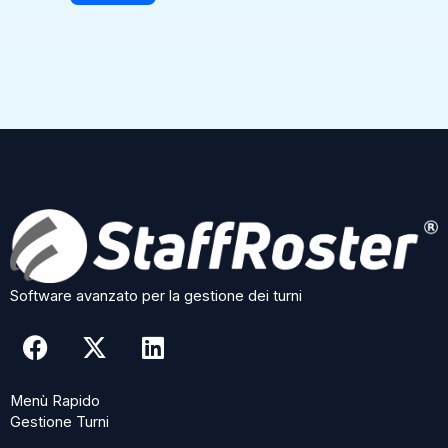
Software avanzato per la gestione dei turni
F
X
L
a
-
i
c
t
n
Menù Rapido
e
w
k
Gestione Turni
b
i
e