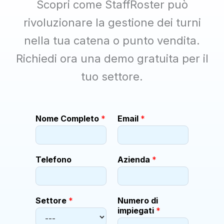
Scopri come StaffRoster può
rivoluzionare la gestione dei turni
nella tua catena o punto vendita.
Richiedi ora una demo gratuita per il
tuo settore.
*
Nome Completo
*
Email
*
P
a
e
s
Telefono
Azienda
*
e
M
e
s
Settore
*
Numero di
s
impiegati
*
a
g