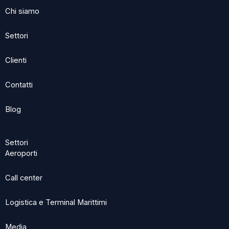
o
t
d
Chi siamo
o
t
i
k
e
n
Settori
r
Clienti
Contatti
Blog
Settori
Aeroporti
Call center
Logistica e Terminal Marittimi
Media