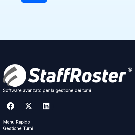
e
s
e
T
e
l
e
f
o
n
o
Software avanzato per la gestione dei turni
F
X
L
a
-
i
c
t
n
Menù Rapido
e
w
k
Gestione Turni
b
i
e