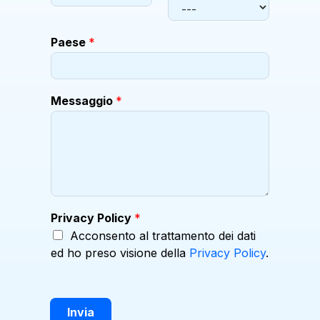
Paese
*
Messaggio
*
N
Privacy Policy
*
u
Acconsento al trattamento dei dati
m
ed ho preso visione della
Privacy Policy
.
e
r
o
P
a
Invia