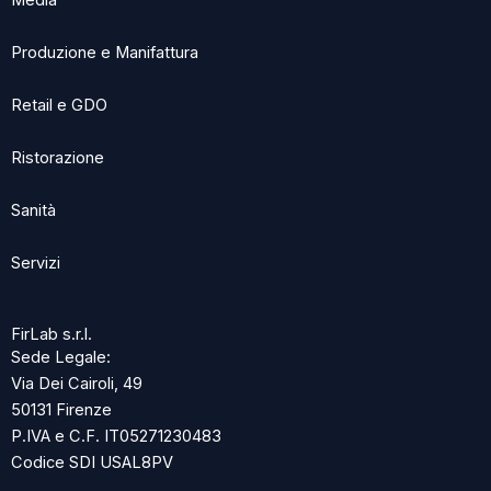
Media
Produzione e Manifattura
Retail e GDO
Ristorazione
Sanità
Servizi
FirLab s.r.l.
Sede Legale:
Via Dei Cairoli, 49
50131 Firenze
P.IVA e C.F. IT05271230483
Codice SDI USAL8PV