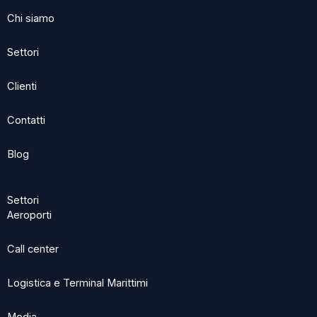
o
t
d
Chi siamo
o
t
i
k
e
n
Settori
r
Clienti
Contatti
Blog
Settori
Aeroporti
Call center
Logistica e Terminal Marittimi